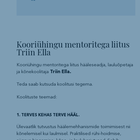
Kooriühingu mentoritega liitus
Triin Ella
Kooriühingu mentoritega liitus hääleseadja, lauluõpetaja
ja kõnekoolitaja
Triin Ella.
Teda saab kutsuda koolitusi tegema.
Koolituste teemad:
1. TERVES KEHAS TERVE HÄÄL.
Ülevaatlik tutvustus häälemehhanismide toimimisest nii
kõnelemisel kui laulmisel. Praktilised rühi-hoidmise,