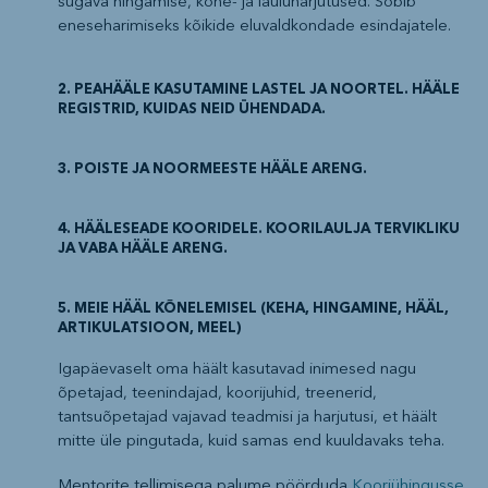
sügava hingamise, kõne- ja lauluharjutused. Sobib
eneseharimiseks kõikide eluvaldkondade esindajatele.
2. PEAHÄÄLE KASUTAMINE LASTEL JA NOORTEL. HÄÄLE
REGISTRID, KUIDAS NEID ÜHENDADA.
3. POISTE JA NOORMEESTE HÄÄLE ARENG.
4. HÄÄLESEADE KOORIDELE. KOORILAULJA TERVIKLIKU
JA VABA HÄÄLE ARENG.
5. MEIE HÄÄL KÕNELEMISEL (KEHA, HINGAMINE, HÄÄL,
ARTIKULATSIOON, MEEL)
Igapäevaselt oma häält kasutavad inimesed nagu
õpetajad, teenindajad, koorijuhid, treenerid,
tantsuõpetajad vajavad teadmisi ja harjutusi, et häält
mitte üle pingutada, kuid samas end kuuldavaks teha.
Mentorite tellimisega palume pöörduda
Kooriühingusse.