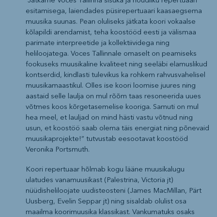
“Jätkame Voces Tallinna sisuka ja nõudliku repertuaari
esitamisega, laiendades püsirepertuaari kaasaegsema
muusika suunas. Pean oluliseks jätkata koori vokaalse
kõlapildi arendamist, teha koostööd eesti ja välismaa
parimate interpreetide ja kollektiividega ning
heliloojatega. Voces Tallinnale omaselt on peamiseks
fookuseks muusikaline kvaliteet ning seeläbi elamuslikud
kontserdid, kindlasti tulevikus ka rohkem rahvusvahelisel
muusikamaastikul. Olles ise koori loomise juures ning
aastaid selle laulja on mul rõõm taas resoneerida uues
võtmes koos kõrgetasemelise kooriga. Samuti on mul
hea meel, et lauljad on mind hästi vastu võtnud ning
usun, et koostöö saab olema täis energiat ning põnevaid
muusikaprojekte!” tutvustab eesootavat koostööd
Veronika Portsmuth.
Koori repertuaar hõlmab kogu lääne muusikalugu
ulatudes vanamuusikast (Palestrina, Victoria jt)
nüüdisheliloojate uudisteosteni (James MacMillan, Pärt
Uusberg, Evelin Seppar jt) ning sisaldab olulist osa
maailma koorimuusika klassikast. Vankumatuks osaks