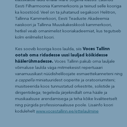
klassikalise laulu erialal Mare Jõgeva klassis. Laulnud
Eesti Filharmoonia Kammerkooris ja teinud selle kooriga
ka koostööd. Veel on ta juhatanud segakoori Helitron,
Tallinna Kammerkoori, Eesti Teaduste Akadeemia
naiskoori ja Tallinna Muusikakeskkooli kammerkoori,
hetkel veab omanimelist kooriakadeemiat, kus tegutseb
kolm eriilmelist koori.
Kes soovib kooriga koos laulda, siis
Voces Tallinn
ootab oma ridadesse uusi lauljad kõikidesse
häälerühmadesse.
Voces Tallinn pakub oma lauljale
võimaluse laulda väga mitmekesist repertuaari
vanamuusikast nüüdisheliloojate esmaettekanneteni ning
a cappella
miniatuuridest ooperite ja oratooriumiteni;
musitseerida koos tunnustatud orkestrite, solistide ja
dirigentidega; tegeleda järjekindlalt oma hääle ja
musikaalsuse arendamisega ja teha kõike kvaliteetselt
ning pürgida professionaalsuse poole. Lisainfo koori
kodulehelt
www.vocestallinn.ee/ettelaulmine