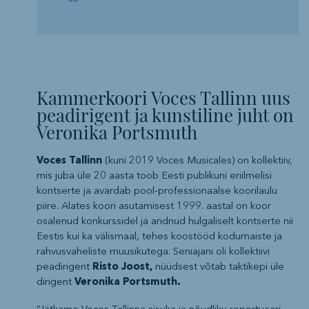
Kammerkoori Voces Tallinn uus
peadirigent ja kunstiline juht on
Veronika Portsmuth
Voces Tallinn
(kuni 2019 Voces Musicales) on kollektiiv,
mis juba üle 20 aasta toob Eesti publikuni eriilmelisi
kontserte ja avardab pool-professionaalse koorilaulu
piire. Alates koori asutamisest 1999. aastal on koor
osalenud konkurssidel ja andnud hulgaliselt kontserte nii
Eestis kui ka välismaal, tehes koostööd kodumaiste ja
rahvusvaheliste muusikutega. Seniajani oli kollektiivi
peadirigent
Risto Joost,
nüüdsest võtab taktikepi üle
dirigent
Veronika Portsmuth.