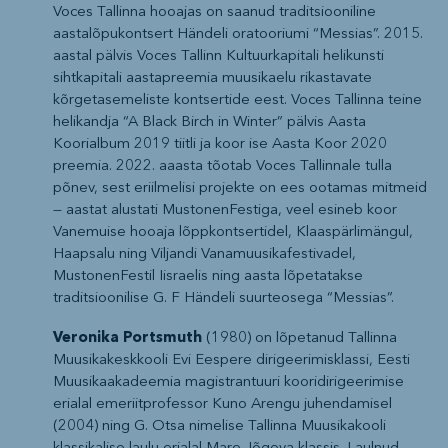
Voces Tallinna hooajas on saanud traditsiooniline
aastalõpukontsert Händeli oratooriumi “Messias”. 2015.
aastal pälvis Voces Tallinn Kultuurkapitali helikunsti
sihtkapitali aastapreemia muusikaelu rikastavate
kõrgetasemeliste kontsertide eest. Voces Tallinna teine
helikandja “A Black Birch in Winter” pälvis Aasta
Koorialbum 2019 tiitli ja koor ise Aasta Koor 2020
preemia. 2022. aaasta tõotab Voces Tallinnale tulla
põnev, sest eriilmelisi projekte on ees ootamas mitmeid
— aastat alustati MustonenFestiga, veel esineb koor
Vanemuise hooaja lõppkontsertidel, Klaaspärlimängul,
Haapsalu ning Viljandi Vanamuusikafestivadel,
MustonenFestil Iisraelis ning aasta lõpetatakse
traditsioonilise G. F Händeli suurteosega “Messias”.
Veronika Portsmuth
(1980) on lõpetanud Tallinna
Muusikakeskkooli Evi Eespere dirigeerimisklassi, Eesti
Muusikaakadeemia magistrantuuri kooridirigeerimise
erialal emeriitprofessor Kuno Arengu juhendamisel
(2004) ning G. Otsa nimelise Tallinna Muusikakooli