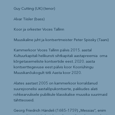
Guy Cutting (UK) (tenor)
Alvar Tiisler (bass)
Koor ja orkester Voces Tallinn
Muusikaline juht ja kontsertmeister Peter Spissky (Taani)
Kammerkoor Voces Tallinn pälvis 2015. aastal
Kultuurkapitali helikunsti sihtkapitali aastapreemia oma
kõrgetasemeliste kontsertide eest. 2020. aasta
kontserttegevuse eest pälvis koor Kooriühingu
Muusikanõukogult tiitli Aasta koor 2020.
Alates aastast 2005 on kammerkoor korraldanud
suurejoonelisi aastalõpukontserte, pakkudes alati
rohkearvulisele publikule klassikalise muusika suurimaid
tähtteoseid.
Georg Friedrich Händeli (1685–1759) „Messias“, enim