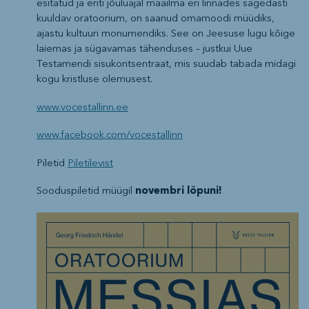
esitatud ja eriti jõuluajal maailma eri linnades sagedasti
kuuldav oratoorium, on saanud omamoodi müüdiks,
ajastu kultuuri monumendiks. See on Jeesuse lugu kõige
laiemas ja sügavamas tähenduses – justkui Uue
Testamendi sisukontsentraat, mis suudab tabada midagi
kogu kristluse olemusest.
www.vocestallinn.ee
www.facebook.com/vocestallinn
Piletid
Piletilevist
Sooduspiletid müügil
novembri lõpuni!