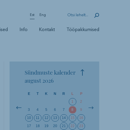
Est
Eng
ised
Info
Kontakt
Tööpakkumised
Sündmuste kalender
august
2026
E
T
K
N
R
L
P
1
2
3
4
5
6
7
8
9
10
11
12
13
14
15
16
17
18
19
20
21
22
23