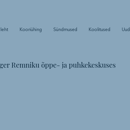
leht
Kooriühing
Sündmused
Koolitused
Uud
ager Remniku õppe- ja puhkekeskuses