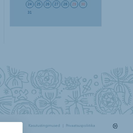
24
25
26
27
28
29
30
31
yhing.ee
Kasutustingimused
|
Privaatsuspoliitika