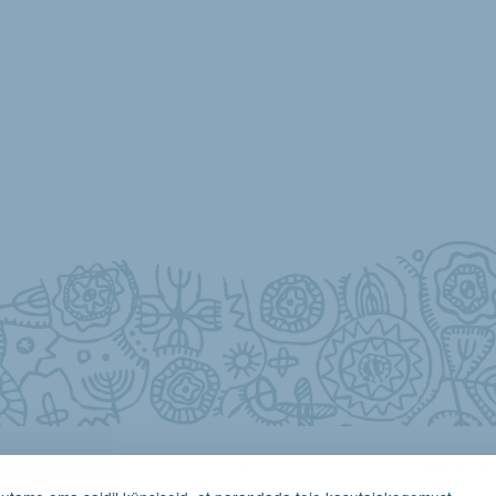
 (+372) 627 4451
(+372) 627 4450
|
Faks (+372) 627 4459
|
kooriyhing@koori