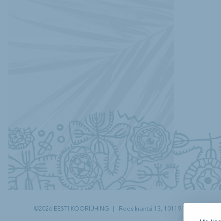
©2026 EESTI KOORIÜHING
|
Roosikrantsi 13, 10119 Tallinn
|
Tel