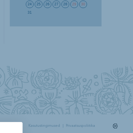
24
25
26
27
28
29
30
31
yhing.ee
Kasutustingimused
|
Privaatsuspoliitika