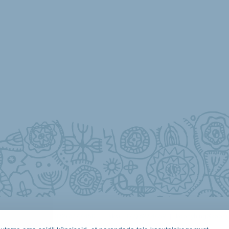
 (+372) 627 4451
(+372) 627 4450
|
Faks (+372) 627 4459
|
kooriyhing@koori