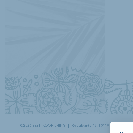
©2026 EESTI KOORIÜHING
|
Roosikrantsi 13, 10119 Tallinn
|
Tel