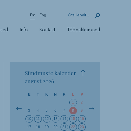
Est
Eng
ised
Info
Kontakt
Tööpakkumised
Sündmuste kalender
august
2026
E
T
K
N
R
L
P
1
2
3
4
5
6
7
8
9
10
11
12
13
14
15
16
17
18
19
20
21
22
23