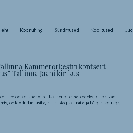
leht
Kooriühing
Sündmused
Koolitused
Uud
Tallinna Kammerorkestri kontsert
us” Tallinna Jaani kirikus
õle – see ootab tähendust. Just nendeks hetkedeks, kui päevad
mis, on loodud muusika, mis ei räägi valjusti ega kõigest korraga,