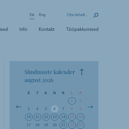
Est
Eng
ised
Info
Kontakt
Tööpakkumised
Sündmuste kalender
august
2026
E
T
K
N
R
L
P
1
2
3
4
5
6
7
8
9
10
11
12
13
14
15
16
17
18
19
20
21
22
23