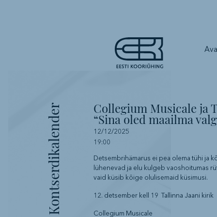
Ava
Collegium Musicale ja 
Kontserdikalender
“Sina oled maailma valg
12/12/2025
19:00
Detsembrihämarus ei pea olema tühi ja k
lühenevad ja elu kulgeb vaoshoitumas rüt
vaid küsib kõige olulisemaid küsimusi.
12. detsember kell 19 Tallinna Jaani kirik
Collegium Musicale