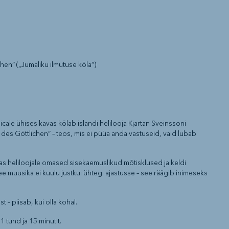
hen“ („Jumaliku ilmutuse kõla“)
cale ühises kavas kõlab islandi helilooja Kjartan Sveinssoni
des Göttlichen“ – teos, mis ei püüa anda vastuseid, vaid lubab
as heliloojale omased sisekaemuslikud mõtisklused ja keldi
e muusika ei kuulu justkui ühtegi ajastusse – see räägib inimeseks
t – piisab, kui olla kohal.
1 tund ja 15 minutit.