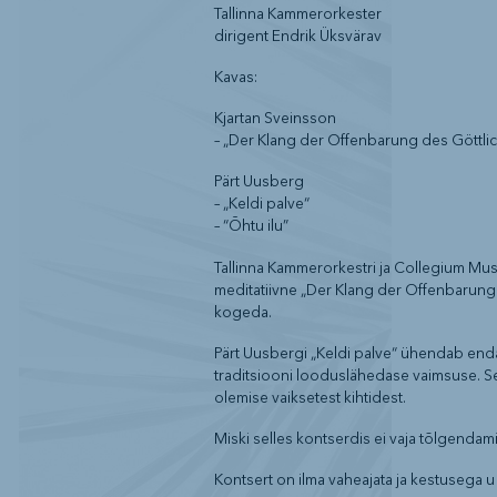
Tallinna Kammerorkester
dirigent Endrik Üksvärav
Kavas:
Kjartan Sveinsson
– „Der Klang der Offenbarung des Göttlic
Pärt Uusberg
– „Keldi palve“
– “Õhtu ilu”
Tallinna Kammerorkestri ja Collegium Musi
meditatiivne „Der Klang der Offenbarung 
kogeda.
Pärt Uusbergi „Keldi palve“ ühendab end
traditsiooni looduslähedase vaimsuse. Se
olemise vaiksetest kihtidest.
Miski selles kontserdis ei vaja tõlgendamis
Kontsert on ilma vaheajata ja kestusega u 