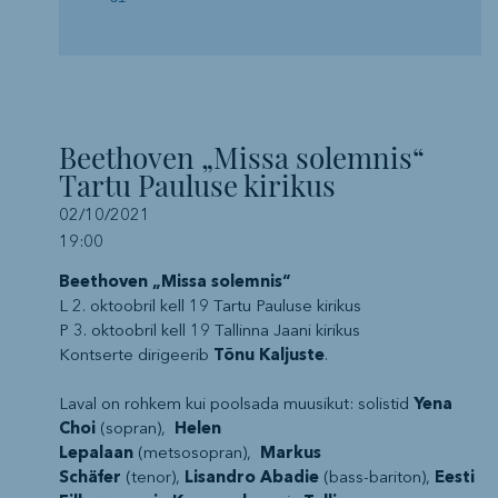
Beethoven „Missa solemnis“
Tartu Pauluse kirikus
02/10/2021
19:00
Beethoven „Missa solemnis“
L 2. oktoobril kell 19 Tartu Pauluse kirikus
P 3. oktoobril kell 19 Tallinna Jaani kirikus
Kontserte dirigeerib
Tõnu Kaljuste
.
Laval on rohkem kui poolsada muusikut: solistid
Yena
Choi
(sopran),
Helen
Lepalaan
(metsosopran),
Markus
Schäfer
(tenor),
Lisandro Abadie
(bass-bariton),
Eesti