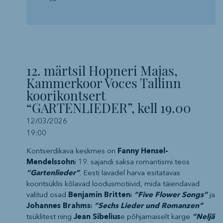
12. märtsil Hopneri Majas,
Kammerkoor Voces Tallinn
koorikontsert
“GARTENLIEDER”, kell 19.00
12/03/2026
19:00
Kontserdikava keskmes on
Fanny Hensel-
Mendelssohn
i 19. sajandi saksa romantismi teos
“Gartenlieder”
. Eesti lavadel harva esitatavas
kooritsüklis kõlavad loodusmotiivid, mida täiendavad
valitud osad
Benjamin Britten
i
“Five Flower Songs”
ja
Johannes Brahms
i
“Sechs Lieder und Romanzen”
tsüklitest ning
Jean Sibelius
e põhjamaiselt karge
“Neljä