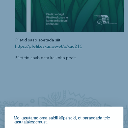
Piletid saab soetada siit:
https://piletikeskus.ee/et/e/xaq216
Pileteid saab osta ka koha pealt.
Me kasutame oma saidil küpsiseid, et parandada teie
kasutajakogemust.