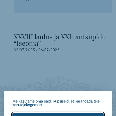
XXVIII laulu- ja XXI tantsupidu
“Iseoma”
03/07/2025
-
06/07/2025
Me kasutame oma saidil küpsiseid, et parandada teie
kasutajakogemust.