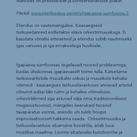
Manuses on pressiteade ja kontsertlavastuse plakat.
Piletid:
www.piletikeskus.ee/et/s/igapaeva-sumfoonia-2
Etendus on vaatemänguline. Kaasaegseid
tsirkusežanreid esitletakse elava orkestrimuusikaga. Ei
kasutata sõnalisi etteasteid ja etendus sobib nautimiseks
igas vanuses ja iga emakeelega huvilisele.
Igapäeva sümfoonias tegelevad noored probleemiga,
kuidas ühiskonnas igapäevaselt toime tulla. Katsetame
tsirkuseartistide muusikalisi oskusi ja muusikute kehalisi
võimeid – kaasaegses tsirkuselavastuses annavad artistid
sõnumit edasi läbi rütmi ja kehalise võimekuse,
orkestriliikmed aga astuvad välja oma traditsioonilisest
mugavustsoonist, mängides keerukaid teoseid
tavapäratus vormis, asendis või tuleb hoopis
improvisatoorselt hakkama saada. Orkestrimuusika ja
tsirkuselavastuse ebamaine kooskõla, aitab luua
müstilise maailma. Loome ebatavalisi kunstivorme ja