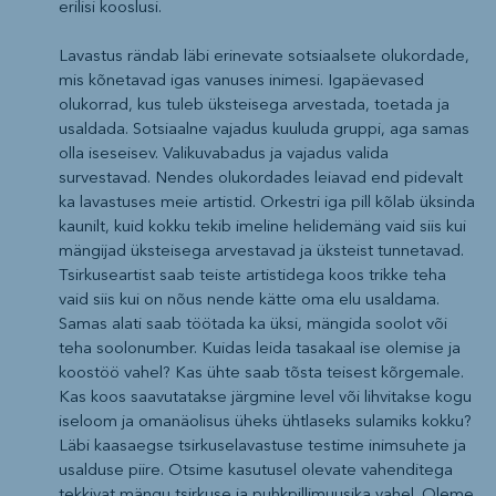
erilisi kooslusi.
Lavastus rändab läbi erinevate sotsiaalsete olukordade,
mis kõnetavad igas vanuses inimesi. Igapäevased
olukorrad, kus tuleb üksteisega arvestada, toetada ja
usaldada. Sotsiaalne vajadus kuuluda gruppi, aga samas
olla iseseisev. Valikuvabadus ja vajadus valida
survestavad. Nendes olukordades leiavad end pidevalt
ka lavastuses meie artistid. Orkestri iga pill kõlab üksinda
kaunilt, kuid kokku tekib imeline helidemäng vaid siis kui
mängijad üksteisega arvestavad ja üksteist tunnetavad.
Tsirkuseartist saab teiste artistidega koos trikke teha
vaid siis kui on nõus nende kätte oma elu usaldama.
Samas alati saab töötada ka üksi, mängida soolot või
teha soolonumber. Kuidas leida tasakaal ise olemise ja
koostöö vahel? Kas ühte saab tõsta teisest kõrgemale.
Kas koos saavutatakse järgmine level või lihvitakse kogu
iseloom ja omanäolisus üheks ühtlaseks sulamiks kokku?
Läbi kaasaegse tsirkuselavastuse testime inimsuhete ja
usalduse piire. Otsime kasutusel olevate vahenditega
tekkivat mängu tsirkuse ja puhkpillimuusika vahel. Oleme